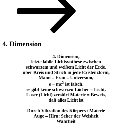
nach
unten
scrollen
4. Dimension
4. Dimension,
letzte labile Lichtsynthese zwischen
schwarzem und weißem Licht der Erde,
über Kreis und Strich in jede Existenzform,
Mann – Frau – Universum,
2
e = mc
ist falsch,
es gibt keine schwarzen Löcher = Licht,
Laser (Licht) zerstört Materie = Beweis,
daß alles Licht ist
Durch Vibration des Körpers / Materie
Auge – Hirn: Seher der Weisheit
Wahrheit