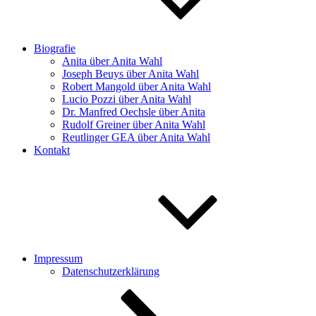
Biografie
Anita über Anita Wahl
Joseph Beuys über Anita Wahl
Robert Mangold über Anita Wahl
Lucio Pozzi über Anita Wahl
Dr. Manfred Oechsle über Anita
Rudolf Greiner über Anita Wahl
Reutlinger GEA über Anita Wahl
Kontakt
Impressum
Datenschutzerklärung
Zum
Inhalt